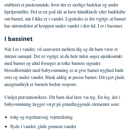
etableret et pusleområde, hvor der er særlige badekar og andre
hjælpemidler. Det er en god idé at have håndklæde eller badekåbe
om barnet, når I ikke er i vandet. Ligeledes er det vigtigt, at barnet
har størstedelen af kroppen under vandet i den tid, I er i bassinet.
I bassinet
Når I er i vandet, vil samværet mellem dig og dit barn være et
intenst samspil. Det er vigtigt, at du hele tiden søger øjenkontakt
med barnet og altid forsøger at tolke barnets signaler.
Hovedformålet med babysvømning er at give barnet tryghed både
over og under vandet. Husk aldrig at presse barnet. Dit eget glade
ansigtsudtryk er barnets bedste respons.
Undgå præstationskrav. Dit barn skal lære via leg. En leg, der i
babysvømning lægger vægt på grundlæggende elementer som:
rolig og regelmæssig vejrtrækning
flyde i vandet, glide gennem vandet