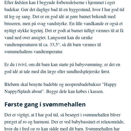
Efter fødslen kan I begynde forberedelserne i hjemmet i eget
badekar. Gør det daglige bad til en hyggestund, hvor I har god tid
til leg og sang. Det er en god idé at gøre barnet bekendt med
bruseren, men på svag vandstyrke. En lille vandkande er også et
nyttigt stykke legetøj. Det er godt at barnet tidligt vænnes til at få
vand ned over ansigtet. Langsomt kan du sænke
vandtemperaturen til ca. 33,5°, så dit barn vænnes til
svømmehallens vandtemperatur.
Er du i tvivl, om dit barn kan starte på babysvømning, er det en
god idé at tale med din læge eller sundhedsplejerske først.
Blebørn skal benytte badeble og neoprenbadebukser "Happy
Nappy/Splash about". Begge dele kan købes i kassen.
Første gang i svømmehallen
Det er vigtigt, at I har god tid, så besøget i svømmehallen bliver
præget af ro og harmoni. Der er ved babybassinet et relaxområde,
hvor du i fred og ro kan sidde med dit barn. Svømmehallen har